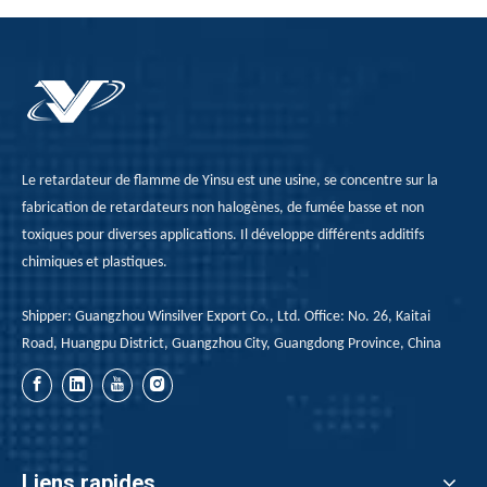
plonge dans l'influence
performance claires,
de différents agents de
des mises à jour
couplage de silane sur
continues, de la
l'effet de modification
promotion de
de l'ADP, ainsi que
l'innovation, de la
l'amélioration du PP
conformité
modifié en termes de
réglementaire, de la
Le retardateur de flamme de Yinsu est une usine, se concentre sur la
résistance à la traction,
confiance accrue des
fabrication de retardateurs non halogènes, de fumée basse et non
d'allongement à la
consommateurs et du
toxiques pour diverses applications. Il développe différents additifs
rupture, d'indice
rôle en tant que
chimiques et plastiques.
d'oxygène ultime et de
passeport aux marchés
Shipper: Guangzhou Winsilver Export Co., Ltd. Office: No. 26, Kaitai
taux de libération de
internationaux. Les
Road, Huangpu District, Guangzhou City, Guangdong Province, China
chaleur. Cette percée
fabricants et les
technologique fournit
consommateurs
des solutions plus sûres
peuvent utiliser la
et plus efficaces pour
norme UL510 pour
l'application des
évaluer et sélectionner
Liens rapides