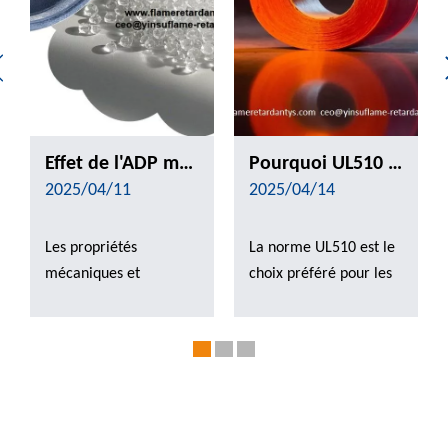
Effet de l'ADP modifié par le silane sur les propriétés mécaniques et les propriétés issues de la flamme de PP
Pourquoi UL510 est utilisé pour les tests d'inflammabilité de bande？
2025/04/11
2025/04/14
Les propriétés
La norme UL510 est le
mécaniques et
choix préféré pour les
ignifuges du
tests d'inflammabilité
polypropylène (PP) ont
sur bande en raison de
été significativement
sa reconnaissance
améliorées par la
internationale, du
modification du silane
processus de test
de l'ADP. L'article se
rigoureux, des cotes de