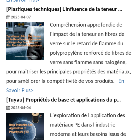
En Savoir Plus>
[
Plastiques techniques
]
L'influence de la teneur en fibres de verre sur les performances ignifuges de la flamme du polypropylène renforcé de fibre de verre sans ignifuge sans halogène
2025-04-07
Compréhension approfondie de
l'impact de la teneur en fibres de
verre sur le retard de flamme du
polypropylène renforcé de fibres de
verre sans flamme sans halogène,
pour maîtriser les principales propriétés des matériaux,
pour améliorer la compétitivité de vos produits.
En
Savoir Plus>
[
Tuyau
]
Propriétés de base et applications du polyéthylène (PE)
2025-04-04
L'exploration de l'application des
matériaux PE dans l'industrie
moderne et leurs besoins issus de