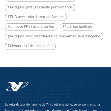
Plastiques ignifuges haute performance
PEHD avec retardateur de flamme
Composé PP résistant au feu
Matériau ignifuge
plastiques avec retardateur de renommée sans halogène
Polymères résistants au feu
Effet synergique de la flamme de la flamme intumescente issue du PP
La société Yinsu a préparé des composites PP issus de fla
Le retardateur de flamme de Yinsu est une usine, se concentre sur la
fabrication de retardateurs non halogènes, de fumée basse et non