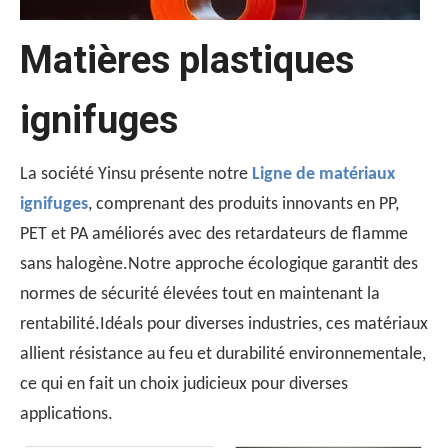
Matières plastiques
ignifuges
Pourquoi UL510 est utilisé pour les tests d'inflammabilité de bande？
La société Yinsu présente notre
Ligne de matériaux
La norme UL510 est le choix préféré pour les tests d'infla
ignifuges
, comprenant des produits innovants en PP,
PET et PA améliorés avec des retardateurs de flamme
sans halogène.Notre approche écologique garantit des
normes de sécurité élevées tout en maintenant la
rentabilité.Idéals pour diverses industries, ces matériaux
allient résistance au feu et durabilité environnementale,
ce qui en fait un choix judicieux pour diverses
applications.