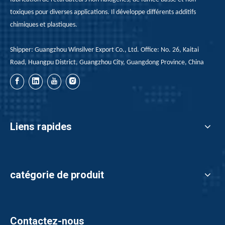
toxiques pour diverses applications. Il développe différents additifs
L'hypophosphite en aluminium peut être appliquée dans quels aspects de l'atterrissage de la flamme?
chimiques et plastiques.
L'hypophosphite en aluminium est largement utilisée dans l
Shipper: Guangzhou Winsilver Export Co., Ltd. Office: No. 26, Kaitai
Road, Huangpu District, Guangzhou City, Guangdong Province, China
Liens rapides
catégorie de produit
Comment choisir le retardateur de flamme?
Les caractéristiques que nous devons considérer avant de cho
Contactez-nous