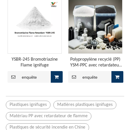
Comprendre les caractéristiques du PP ignifuge sans halogène
Le PP ignifuge sans flamme sans halogène, en tant que matér
YSBR-245 Bromotriazine
Polypropylène recyclé (PP)
Flame ignifuge
YSM-PPC avec retardateur
de flamme
enquête
enquête
Plastiques ignifuges
Matières plastiques ignifuges
Matériau PP avec retardateur de flamme
La feuille de PP Flame istructive, est-il préférable de choisir un ignifuge de flamme de copolymère ou un issue de flamme à l'homopolymère?
La production de feuille PP utilise généralement des matièr
Plastiques de sécurité incendie en Chine